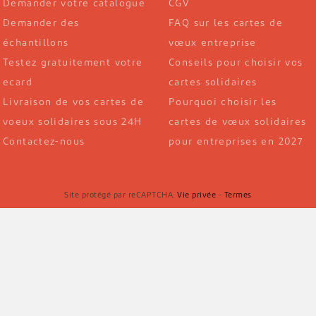
Demander votre catalogue
CGV
Demander des
FAQ sur les cartes de
échantillons
vœux entreprise
Testez gratuitement votre
Conseils pour choisir vos
ecard
cartes solidaires
Livraison de vos cartes de
Pourquoi choisir les
voeux solidaires sous 24H
cartes de vœux solidaires
Contactez-nous
pour entreprises en 2027
Site protégé par reCAPTCHA.
Vie privée
-
Termes
- Tous droits réservés.