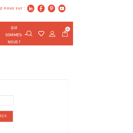
z-nous sur :
QUI
0
SOMMES-
NOUS ?
RER