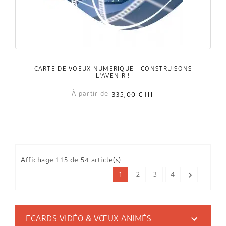
CARTE DE VOEUX NUMÉRIQUE - CONSTRUISONS
L'AVENIR !
À partir de
335,00 €
HT
Affichage 1-15 de 54 article(s)

1
2
3
4

ECARDS VIDÉO & VŒUX ANIMÉS