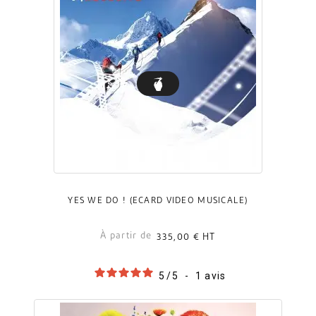
YES WE DO ! (ECARD VIDÉO MUSICALE)
À partir de
335,00 €
HT
5
/
5
-
1
avis