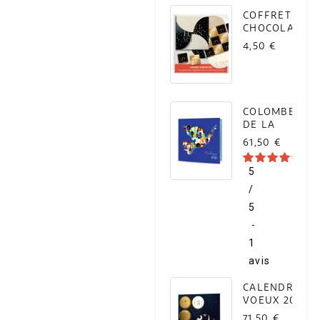
COFFRET
CHOCOLATS
(À L'UNITÉ)
4,50 €
COLOMBE
DE LA
PAIX
61,50 €
(LOT DE...
5
/
5
-
1
avis
CALENDRIER
VOEUX 2027
LOGO
71,50 €