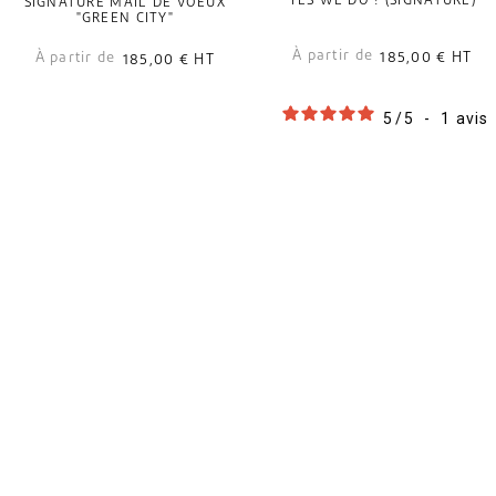
YES WE DO ! (SIGNATURE)
SIGNATURE MAIL DE VOEUX
"GREEN CITY"
À partir de
À partir de
185,00 €
HT
185,00 €
HT
5
/
5
-
1
avis