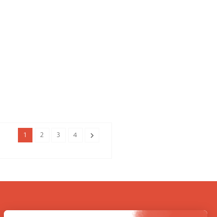

1
2
3
4