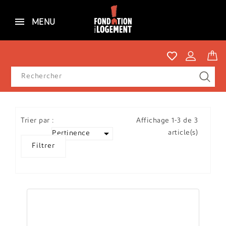
MENU
Trier par :
Affichage 1-3 de 3

article(s)
Pertinence
Filtrer