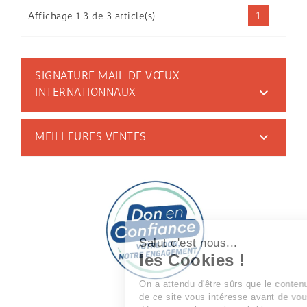
1
Affichage 1-3 de 3 article(s)
SIGNATURE MAIL DE VŒUX

INTERNATIONNAUX

MEILLEURES VENTES
Salut c'est nous...
les Cookies !
On a attendu d'être sûrs que le contenu
de ce site vous intéresse avant de vous