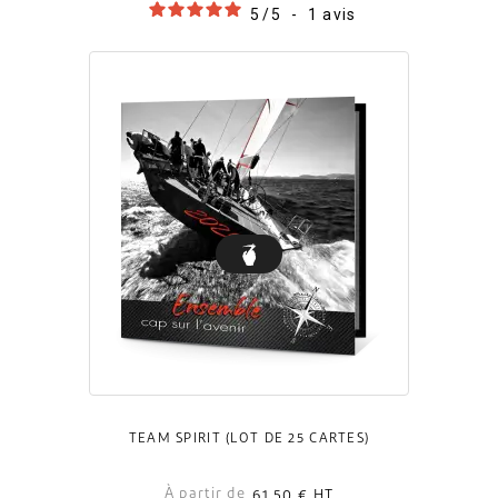
5
/
5
-
1
avis
TEAM SPIRIT (LOT DE 25 CARTES)
À partir de
61,50 €
HT