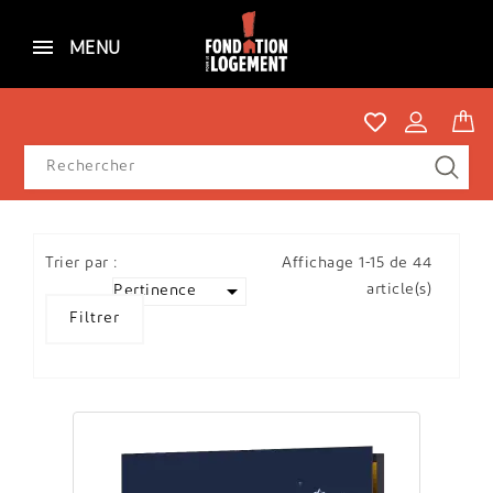
MENU
Trier par :
Affichage 1-15 de 44

article(s)
Pertinence
Filtrer