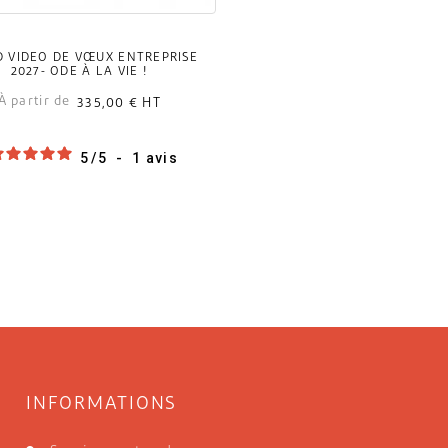
D VIDÉO DE VŒUX ENTREPRISE
2027- ODE À LA VIE !
À partir de
335,00 €
HT
5
/
5
-
1
avis
INFORMATIONS