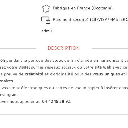
Fabriqué en France (Occitanie)
Paiement sécurisé (CB/VISA/MASTERC
adm.)
DESCRIPTION
ion
pendant la période des vœux de fin d'année en harmonisant vo
ssez votre
visuel
sur les réseaux sociaux ou votre
site web
avec ce
tes preuve de
créativité
et d'originalité pour des
vœux uniques
et 
enaires.
à vos vœux électroniques ou cartes de voeux papier à insérer dan
 Instagram…
ouvez nous appeler au
04 42 16 38 92
.