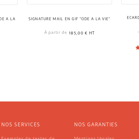
ECAR
DE À LA
SIGNATURE MAIL EN GIF "ODE À LA VIE"
À partir de
185,00 €
HT
NOS SERVICES
NOS GARANTIES
Exemples de textes de
Mentions légales