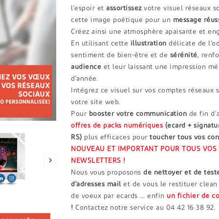
l'espoir et
assortissez
votre visuel réseaux s
cette image poétique pour un
message réus
Créez ainsi une atmosphère apaisante et en
En utilisant cette
illustration
délicate de l'od
sentiment de bien-être et de
sérénité
, renf
audience
et leur laissant une impression m
d'année.
Intégrez ce visuel sur vos comptes réseaux s
votre site
Pour
booster votre communication
de fin d’
offres de packs numériques
(ecard + signatu
RS)
plus efficaces pour
toucher tous vos con
NOUVEAU ET IMPORTANT POUR TOUS VOS 

NEWSLETTERS !
Nous vous proposons
de nettoyer et de teste
d'adresses mail
et de vous le restituer clea
de voeux par ecards ... enfin
un
fichier de c
!
Contactez notre service au 04 42 16 38 92.