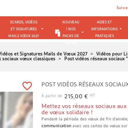
Suive
ECARDS, VIDÉOS
NOUVEAU
AIDES ET
ET SIGNATURES
! NOS
INFORMATIONS
MAILS VŒUX 2027
PACKS DE
PRATIQUES
VŒUX
Vidéos et Signatures Mails de Vœux 2027
Vidéos pour Li
x sociaux vœux classiques
Post vidéos réseaux sociaux "
favorite_border
POST VIDÉOS RÉSEAUX SOCIAUX 
HT
215,00 €
À partir de
Mettez vos réseaux sociaux aux 
de vœux solidai
Pendant la période des vœux de fin d'année
communication
avec vos cartes de vœux sur 