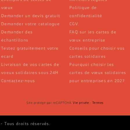
vœux
Politique de
Demander un devis gratuit
confidentialité
Demander votre catalogue
CGV
Demander des
FAQ sur les cartes de
échantillons
vœux entreprise
Testez gratuitement votre
Conseils pour choisir vos
ecard
cartes solidaires
Livraison de vos cartes de
Pourquoi choisir les
voeux solidaires sous 24H
cartes de vœux solidaires
Contactez-nous
pour entreprises en 2027
Site protégé par reCAPTCHA.
Vie privée
-
Termes
- Tous droits réservés.