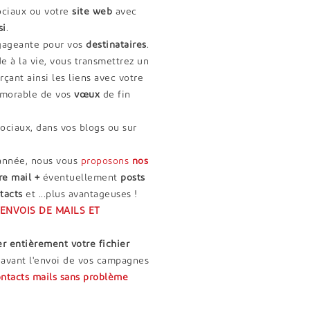
ociaux ou votre
site web
avec
si
.
gageante pour vos
destinataires
.
e à la vie, vous transmettrez un
orçant ainsi les liens avec votre
émorable de vos
vœux
de fin
ociaux, dans vos blogs ou sur
 web.
année, nous vous
proposons
nos
re mail +
éventuellement
posts
tacts
et ...plus avantageuses !
ENVOIS DE MAILS ET
r entièrement votre fichier
n avant l'envoi de vos campagnes
ontacts mails sans problème