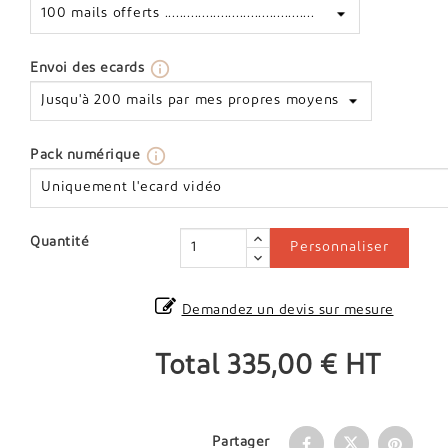
info_outline
Envoi des ecards
info_outline
Pack numérique
Quantité
Personnaliser
Demandez un devis sur mesure
Total
335,00 €
HT
Partager