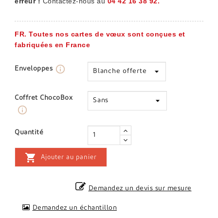
erreur !
Contactez-nous au
04 42 16 38 92.
FR. Toutes nos cartes de vœux sont conçues et
fabriquées en France
info_outline
Enveloppes
Coffret ChocoBox
info_outline
Quantité

Ajouter au panier
Demandez un devis sur mesure
Demandez un échantillon