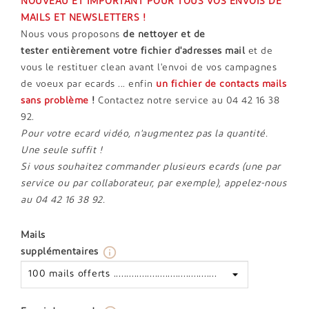
NOUVEAU ET IMPORTANT POUR TOUS VOS ENVOIS DE
MAILS ET NEWSLETTERS !
Nous vous proposons
de nettoyer et de
tester entièrement votre fichier d'adresses mail
et de
vous le restituer clean avant l'envoi de vos campagnes
de voeux par ecards ... enfin
un
fichier de contacts mails
sans problème
!
Contactez notre service au 04 42 16 38
92.
Pour votre ecard vidéo, n'augmentez pas la quantité.
Une seule suffit !
Si vous souhaitez commander plusieurs ecards (une par
service ou par collaborateur, par exemple), appelez-nous
au 04 42 16 38 92.
Mails
info_outline
supplémentaires