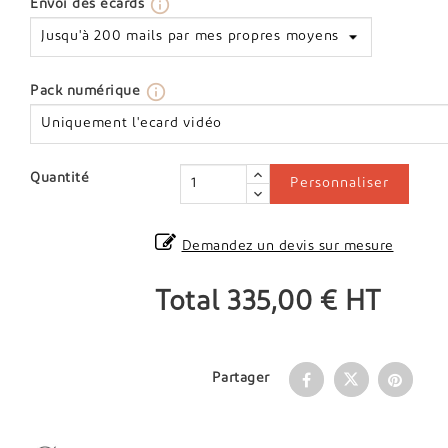
info_outline
Envoi des ecards
info_outline
Pack numérique
Quantité
Personnaliser
Demandez un devis sur mesure
Total
335,00 €
HT
Partager