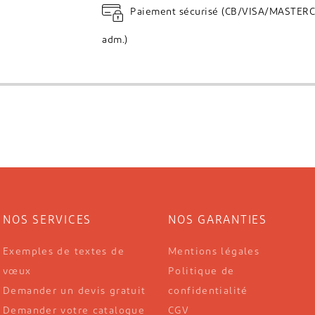
Paiement sécurisé (CB/VISA/MASTERC
adm.)
NOS SERVICES
NOS GARANTIES
Exemples de textes de
Mentions légales
vœux
Politique de
Demander un devis gratuit
confidentialité
Demander votre catalogue
CGV