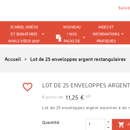
Suive
ECARDS, VIDÉOS
NOUVEAU
AIDES ET
ET SIGNATURES
! NOS
INFORMATIONS
MAILS VŒUX 2027
PACKS DE
PRATIQUES
VŒUX
Accueil
Lot de 25 enveloppes argent rectangulaires
favorite_border
LOT DE 25 ENVELOPPES ARGEN
HT
11,25 €
À partir de
Lot de 25 enveloppes argent assorties à de 
Quantité

A