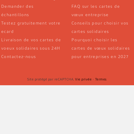
Demander des
FAQ sur les cartes de
échantillons
vœux entreprise
Testez gratuitement votre
Conseils pour choisir vos
ecard
cartes solidaires
Livraison de vos cartes de
Pourquoi choisir les
voeux solidaires sous 24H
cartes de vœux solidaires
Contactez-nous
pour entreprises en 2027
Site protégé par reCAPTCHA.
Vie privée
-
Termes
- Tous droits réservés.