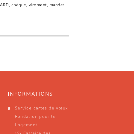
ARD, chèque, virement, mandat
INFORMATIONS
Salut c'est nous...
Service cartes de vœux
les Cookies !
Fondation pour le
On a attendu d'être sûrs que le contenu de
Logement
intéresse avant de vous déranger, mais on
167 Carraire des