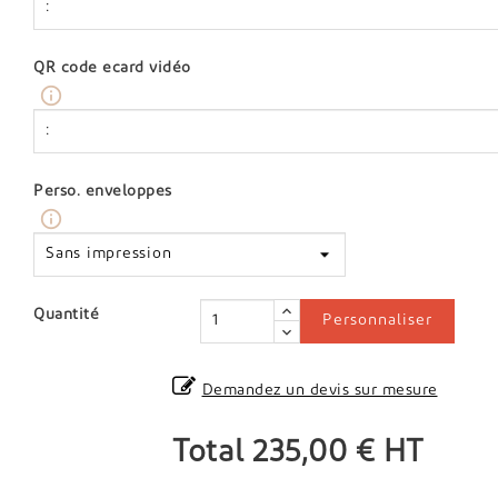
QR code ecard vidéo
info_outline
Perso. enveloppes
info_outline
Quantité
Personnaliser
Demandez un devis sur mesure
Total
235,00 €
HT