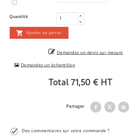
info_outline
Quantité

Ajouter au panier
Demandez un devis sur mesure
Demandez un échantillon
Total
71,50 €
HT
Partager
Des commentaires sur votre commande ?